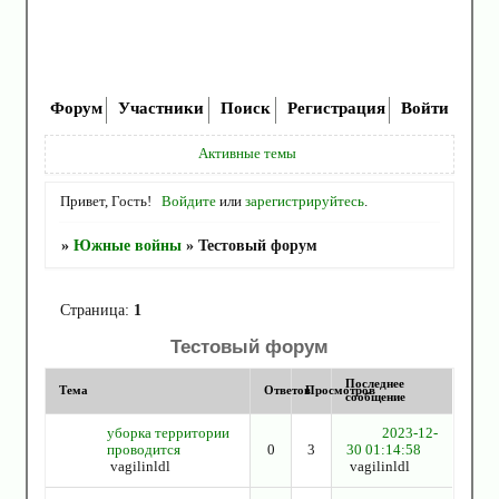
Форум
Участники
Поиск
Регистрация
Войти
Активные темы
Привет, Гость!
Войдите
или
зарегистрируйтесь
.
»
Южные войны
»
Тестовый форум
Страница:
1
Тестовый форум
Последнее
Тема
Ответов
Просмотров
сообщение
уборка территории
2023-12-
проводится
0
3
30 01:14:58
vagilinldl
vagilinldl